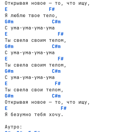
E
F#
G#m
C#m
E
F#
G#m
C#m
E
F#
G#m
C#m
E
F#
G#m
C#m
E
F#
Я безумно тебя хочу.
