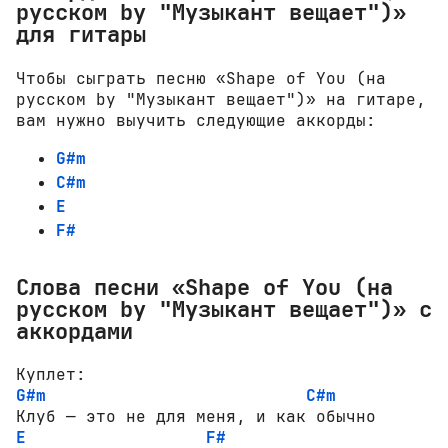
русском by "Музыкант вещает")»
для гитары
Чтобы сыграть песню «Shape of You (на
русском by "Музыкант вещает")» на гитаре,
вам нужно выучить следующие аккорды:
G#m
C#m
E
F#
Слова песни «Shape of You (на
русском by "Музыкант вещает")» с
аккордами
G#m
C#m
E
F#