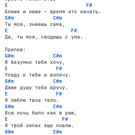
E
F#
G#m
C#m
E
F#
Да, ты моя, сводишь с ума.

G#m
C#m
E
F#
G#m
C#m
E
F#
G#m
C#m
E
F#
G#m
C#m