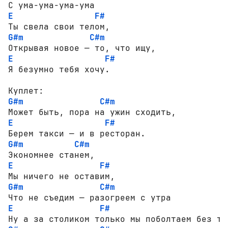
E
F#
G#m
C#m
E
F#
Я безумно тебя хочу.

G#m
C#m
E
F#
G#m
C#m
E
F#
G#m
C#m
E
F#