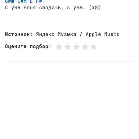
G#m
C#m
E
F#
С ума меня сводишь, с ума… (x8)
Источник
: Яндекс Музыка / Apple Music
Оцените подбор
: