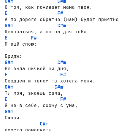
G#m
C#m
E
F#
G#m
C#m
E
F#
Я ещё спою:

G#m
C#m
E
F#
G#m
C#m
E
F#
G#m
Скажи

C#m