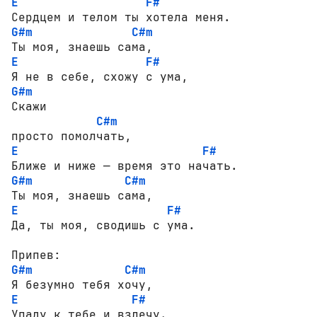
E
F#
G#m
C#m
E
F#
G#m
Скажи

C#m
E
F#
G#m
C#m
E
F#
Да, ты моя, сводишь с ума.

G#m
C#m
E
F#