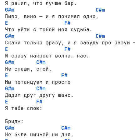
G#m
C#m
E
F#
G#m
C#m
E
F#
G#m
C#m
E
F#
G#m
C#m
E
F#
Я тебе спою:

G#m
C#m