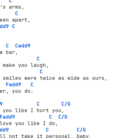
C
C
een apart,

dd9
C
C
Cadd9
C
C
 smiles were twice as wide as ours,

Fadd9
C
er, you do.

9
C
C/G
 you like I hurt you,

Fadd9
C
C/G
love you like I do,

dd9
C
C/G
ll not take it personal, baby,
