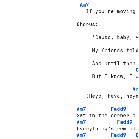
Am7
   If you’re moving 
Chorus:

     ‘Cause, baby, y
     My friends told
     And until then 
C
     But I know, I w
Am
   (Heya, heya, heya.
Am7
Fadd9
Am7
Fadd9
Am7
Fadd9
C