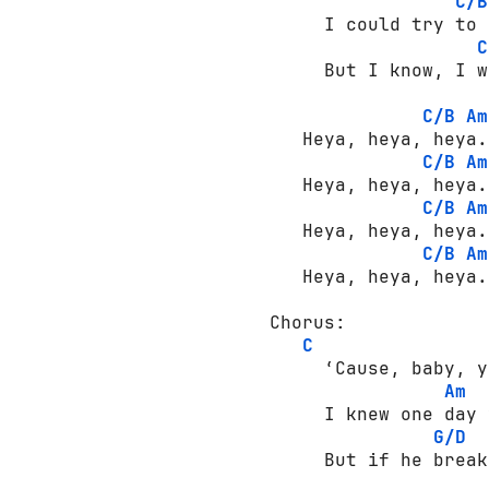
C/B
     I could try to 
C
     But I know, I w
C/B
Am
   Heya, heya, heya.

C/B
Am
   Heya, heya, heya.

C/B
Am
   Heya, heya, heya.

C/B
Am
   Heya, heya, heya.

Chorus:

C
     ‘Cause, baby, y
Am
     I knew one day 
G/D
     But if he break