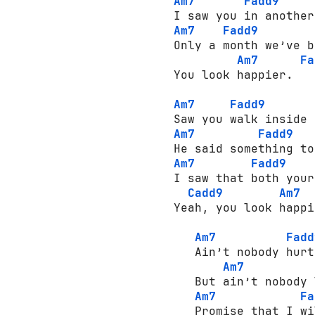
Am7
Fadd9
Am7
Fadd9
Only a month we’ve b
Am7
Fa
You look happier.

Am7
Fadd9
Am7
Fadd9
Am7
Fadd9
I saw that both your
Cadd9
Am7
Yeah, you look happi
Am7
Fadd
   Ain’t nobody hurt
Am7
   But ain’t nobody 
Am7
Fa
   Promise that I wi