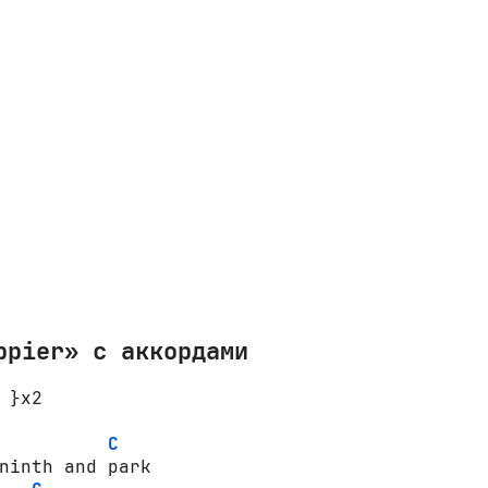
ppier» с аккордами
 }x2 

C