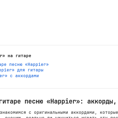
r» на гитаре
аре песню «Happier»
ppier» для гитары
ier» с аккордами
гитаре песню «Happier»: аккорды,
знакомимся с оригинальными аккордами, которы
, оценим, реально ли научиться играть эту пе