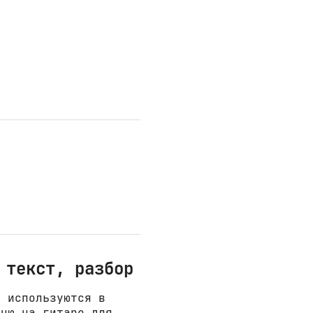
 текст, разбор
е используются в
сню на гитаре для