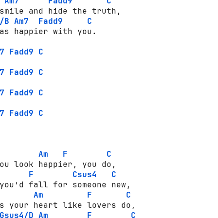
Am7
Fadd9
C
smile and hide the truth,

/B
Am7
Fadd9
C
as happier with you.

7
Fadd9
C
7
Fadd9
C
7
Fadd9
C
7
Fadd9
C
Am
F
C
ou look happier, you do,

F
Csus4
C
you’d fall for someone new,

Am
F
C
s your heart like lovers do,

Gsus4/D
Am
F
C