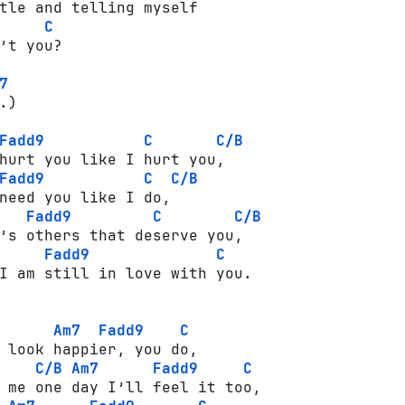
tle and telling myself

C
’t you?

7
)

Fadd9
C
C/B
hurt you like I hurt you,

Fadd9
C
C/B
need you like I do,

Fadd9
C
C/B
’s others that deserve you,

Fadd9
C
I am still in love with you.

Am7
Fadd9
C
 look happier, you do,

C/B
Am7
Fadd9
C
 me one day I’ll feel it too,
