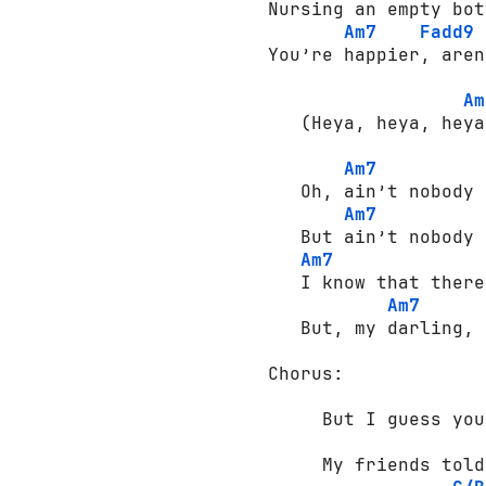
Nursing an empty bot
Am7
Fadd9
You’re happier, aren
Am
   (Heya, heya, heya.
Am7
   Oh, ain’t nobody 
Am7
   But ain’t nobody 
Am7
   I know that there
Am7
   But, my darling, 
Chorus:

     But I guess you
     My friends told