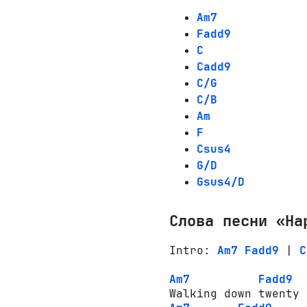
Am7
Fadd9
C
Cadd9
C/G
C/B
Am
F
Csus4
G/D
Gsus4/D
Слова песни «Ha
Intro: 
Am7
Fadd9
 | 
C
Am7
Fadd9