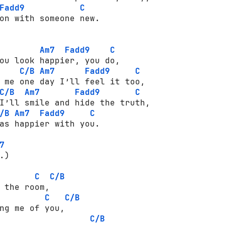
Fadd9
C
on with someone new.

Am7
Fadd9
C
ou look happier, you do,

C/B
Am7
Fadd9
C
 me one day I’ll feel it too,

C/B
Am7
Fadd9
C
I’ll smile and hide the truth,

/B
Am7
Fadd9
C
as happier with you.

7
)

C
C/B
C
C/B
C/B