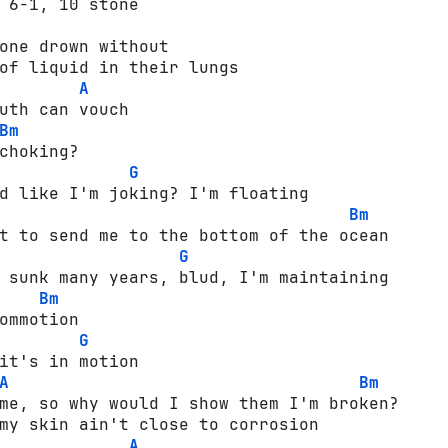
 6-1, 10 stone

A
uth can vouch

Bm
choking?

G
d like I'm joking? I'm floating

Bm
t to send me to the bottom of the ocean

G
Bm
ommotion

G
it's in motion

A
Bm
me, so why would I show them I'm broken?

A