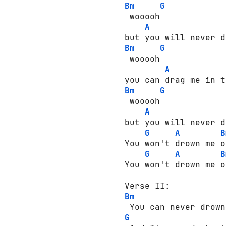
Bm
G
 wooooh

A
Bm
G
 wooooh

A
Bm
G
 wooooh

A
but you will never d
G
A
B
You won't drown me o
G
A
B
You won't drown me ou
Bm
G