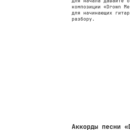
Для начала давайте о
композиции «Drown Me
для начинающих гитар
разбору.
Аккорды песни «