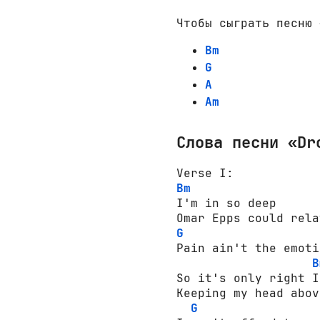
Чтобы сыграть песню 
Bm
G
A
Am
Слова песни «Dr
Bm
I'm in so deep

G
Pain ain't the emoti
B
So it's only right I
Keeping my head abov
G