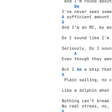
 And I'm round about
Bm
A
G
And I'm an MC, my mo
Do I sound like I'm 
Seriously, Do I soun
A
Even though they wan
But I 
Am
A
 Plain sailing, no c
Like a dolphin when 
Nothing can't break 
G