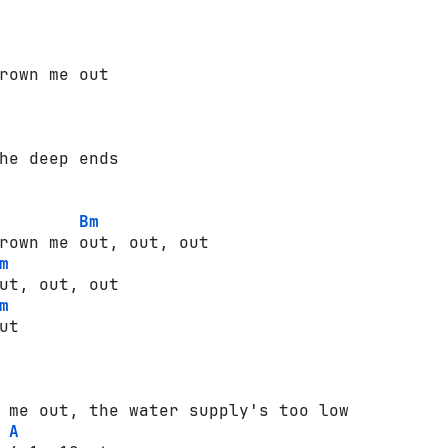
Bm
rown me out, out, out

m
ut, out, out

m
t

A