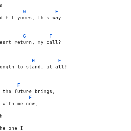
 

G
F
d fit yours, this way 

G
F
eart return, my call? 



G
F
ength to stand, at all? 

F
 the future brings, 

F
 with me now, 

 

he one I 
