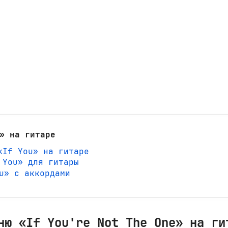
» на гитаре
«If You» на гитаре
 You» для гитары
ou» с аккордами
ню «If You're Not The One» на ги