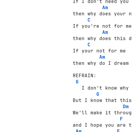
If I don't need you 

Am
then why does your n
C
If you're not for me 
Am
then why does this d
C
If your not for me 

Am
then why do I dream 
REFRAIN:

G
   I don't know why 
G
But I know that this
Dm
We'll make it through
F
and I hope you are t
Am
F