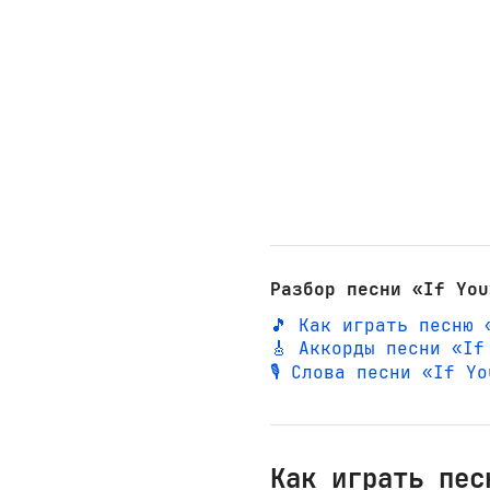
Разбор песни «If You
🎵 Как играть песню 
🎸 Аккорды песни «If
🎙️ Слова песни «If Y
Как играть пес