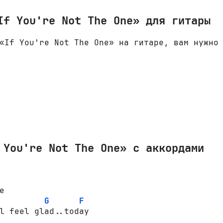
If You're Not The One» для гитары
«If You're Not The One» на гитаре, вам нужно
 You're Not The One» с аккордами
 

G
F
l feel glad..today 
