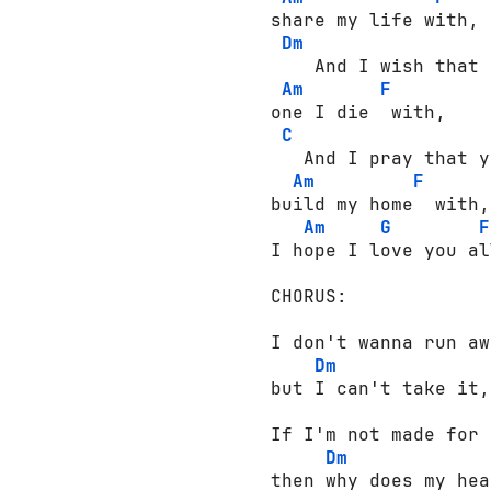
share my life with, 

Dm
    And I wish that 
Am
F
one I die  with, 

C
   And I pray that y
Am
F
build my home  with, 
Am
G
F
I hope I love you al
CHORUS:

I don't wanna run aw
Dm
but I can't take it,
If I'm not made for 
Dm
then why does my hea