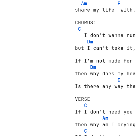
Am
F
share my life  with.
CHORUS:

C
   I don't wanna run
Dm
but I can't take it,
If I'm not made for 
Dm
then why does my hea
C
Is there any way tha
VERSE

C
If I don't need you 

Am
then why am I crying
C