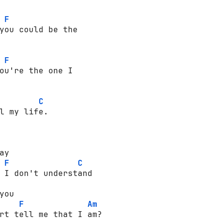
F
you could be the 

F
ou're the one I 



C
l my life. 

ay 

F
C
 I don't understand 

you 

F
Am
rt tell me that I am? 
