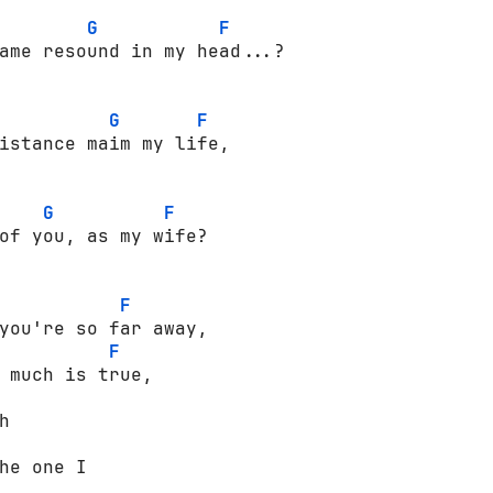
G
F
ame resound in my head...? 



G
F
istance maim my life, 

G
F
of you, as my wife? 

F
you're so far away, 

F
 much is true, 

 

he one I 
