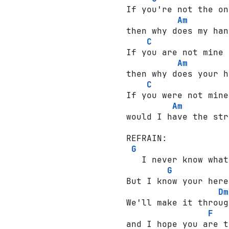
If you're not the one
Am
then why does my han
C
If you are not mine 

Am
then why does your h
C
If you were not mine 
Am
would I have the str
REFRAIN:

G
   I never know what
G
But I know your here
Dm
We'll make it through
F
and I hope you are t