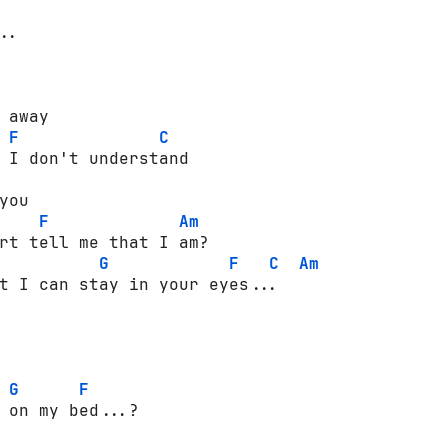
.. 

 away 

F
C
 I don't understand 

you 

F
Am
rt tell me that I am? 

G
F
C
Am
t I can stay in your eyes... 

G
F
 on my bed...? 
