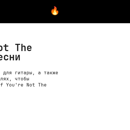
ot The
есни
» для гитары, а также
елях, чтобы
If You're Not The