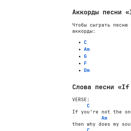
Аккорды песни «
Чтобы сыграть песню 
аккорды:
C
Am
G
F
Dm
Слова песни «If
VERSE:

C
If you're not the one
Am
then why does my sou
C