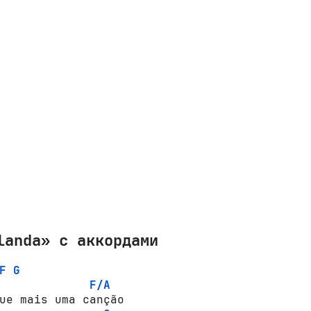
landa» с аккордами
F
G
F/A
ue mais uma cançãо 
