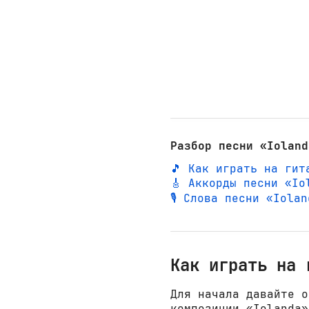
Разбор песни «Ioland
🎵 Как играть на гит
🎸 Аккорды песни «Io
🎙️ Слова песни «Iola
Как играть на 
Для начала давайте о
композиции «Iolanda»