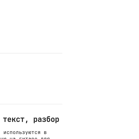
 текст, разбор
е используются в
сню на гитаре для