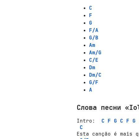
C
F
G
F/A
G/B
Am
Am/G
C/E
Dm
Dm/C
G/F
A
Слова песни «Io
Intrо:  
C
F
G
C
F
G
C
Esta cançãо é mais q