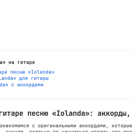
a» на гитаре
аре песню «Iolanda»
landa» для гитары
nda» с аккордами
гитаре песню «Iolanda»: аккорды,
знакомимся с оригинальными аккордами, которы
, оценим, реально ли научиться играть эту пе