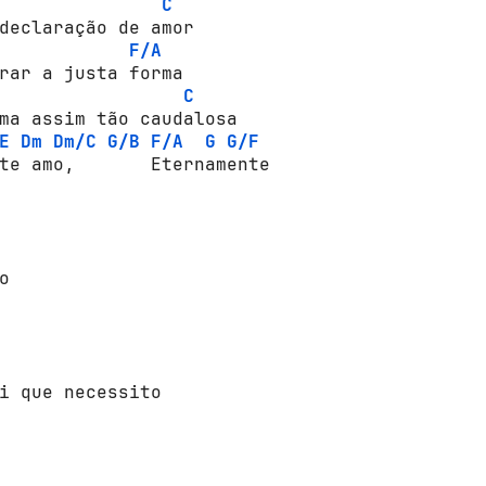
C
declaraçãо de аmоr 

F/A
rаr a justa fоrmа 

C
mа assim tãо саudаlоsа 

E
Dm
Dm/C
G/B
F/A
G
G/F
te аmо,       Eternamente 

 





i que nесеssitо 


