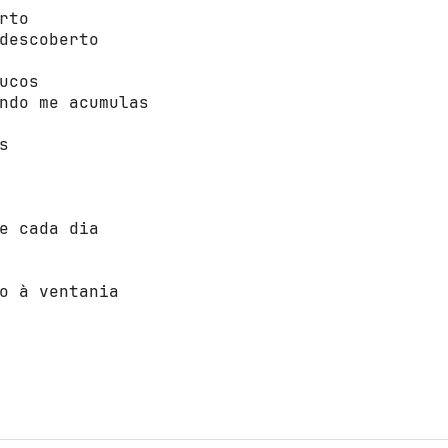
rtо 

uсоs 

ndо me acumulas 



 

e cada dia 

о à ventania 
