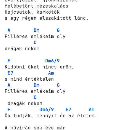
felébetört mézeskalács 

Hajcsatok, karkötők 

s egy régen elszakított lánc. 

A
Dm
G
Filléres emlékeim oly 

C
drágák nekem 

F
Dm6/9
Kidobni őket nincs erőm, 

E7
Am
s mind értéktelen 

A
Dm
G
Filléres emlékeim oly 

C
 drágák nekem 

F
Dm6/9
E7
Am
Ők tudják, mennyit ér az életem. 

А művirág sok éve már 
