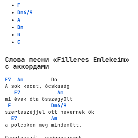
F
Dm6/9
A
Dm
G
C
Слова песни «Filleres Emlekeim»
с аккордами
E7
Am
         Do 

А sok kacat, ócskaság 

E7
Am
mi évek óta összegyűlt 

F
Dm6/9
szerteszéjjel ott hevernek ők 

E7
Am
a polcokon meg mindenütt. 

Gyertyaszál, gyöngyszemek 
