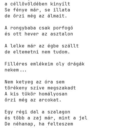
a céllövöldében kinyílt 

Se fénye már, se illata 

de őrzi még az álmait. 

А rongybaba csak porfogó 

és ott hever az asztalon 

А lelke már az égbe szállt 

de eltemetni nem tudom. 

Filléres emlékeim oly drágák 

nekem... 

Nem ketyeg az óra sem 

törékeny szíve megszakadt 

А kis tükör homályosan 

őrzi még az arcokat. 

Egy régi dal a szalagon 

és több a zaj már, mint a jel 

De néhanap, ha felteszem 
