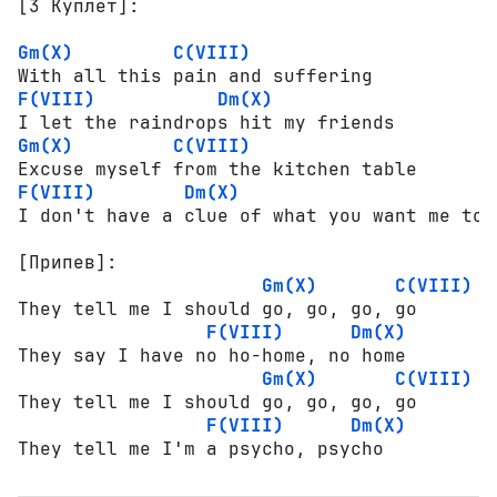
[3 Куплет]:
Gm(X)
C(VIII)
F(VIII)
Dm(X)
Gm(X)
C(VIII)
F(VIII)
Dm(X)
I don't have a clue of what you want me to d
[Припев]:
Gm(X)
C(VIII)
They tell me I should go, go, go, go

F(VIII)
Dm(X)
They say I have no ho-home, no home 

Gm(X)
C(VIII)
They tell me I should go, go, go, go

F(VIII)
Dm(X)
They tell me I'm a psycho, psycho