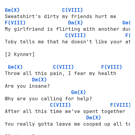
Gm(X)
C(VIII)
F(VIII)
Dm(X)
Gm(X
My girlfriend is flirting with another dude

C(VIII)
F(V
Toby tells me that he doesn't like your atti
[2 Куплет]

Gm(X)
C(VIII)
F(VIII)
Throw all this pain, I fear my health

Dm(X)
Are you insane?

Gm(X)
Why are you calling for help?

C(VIII)
F(VIII)
After all this time we've spent together

Dm(X)
You really gotta leave me cooped up all to m