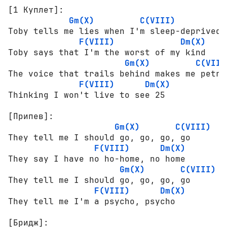
[1 Куплет]:
Gm(X)
C(VIII)
Toby tells me lies when I'm sleep-deprived

F(VIII)
Dm(X)
Toby says that I'm the worst of my kind

Gm(X)
C(VIII
The voice that trails behind makes me petrif
F(VIII)
Dm(X)
Thinking I won't live to see 25

[Припев]:
Gm(X)
C(VIII)
They tell me I should go, go, go, go

F(VIII)
Dm(X)
They say I have no ho-home, no home

Gm(X)
C(VIII)
They tell me I should go, go, go, go

F(VIII)
Dm(X)
[Бридж]: