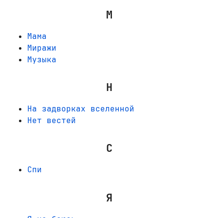
М
Мама
Миражи
Музыка
Н
На задворках вселенной
Нет вестей
С
Спи
Я