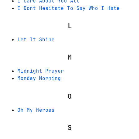
I Care About You All
I Dont Hesitate To Say Who I Hate
L
Let It Shine
M
Midnight Prayer
Monday Morning
O
Oh My Heroes
S