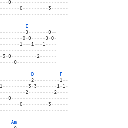
---0--------------------

-------0---------3------

------------------------

E
---------0-------0--

--------0-0-----0-0-

-------1---1---1----

--------------------

-3-0---------2------

-----0--------------

D
F
-----------2---------1--

1---------3-3-------1-1-

---------2---------2----

---0--------------------

-------0---------3------

------------------------

Am