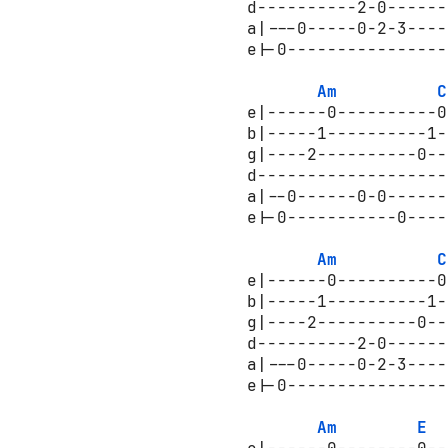
d----------2-0------
a|---0-----0-2-3----
e|-0----------------
Am
C
e|------0----------0
b|-----1----------1-
g|----2----------0--
d-------------------
a|--0------0-0------
e|-0-----------0----
Am
C
e|------0----------0
b|-----1----------1-
g|----2----------0--
d----------2-0------
a|---0-----0-2-3----
e|-0----------------
Am
E