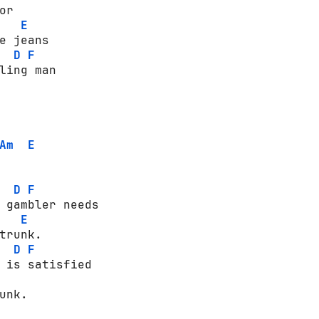
r

E
e jeans

D
F
ling man

Am
E
D
F
 gambler needs

E
trunk.

D
F
 is satisfied

unk.
