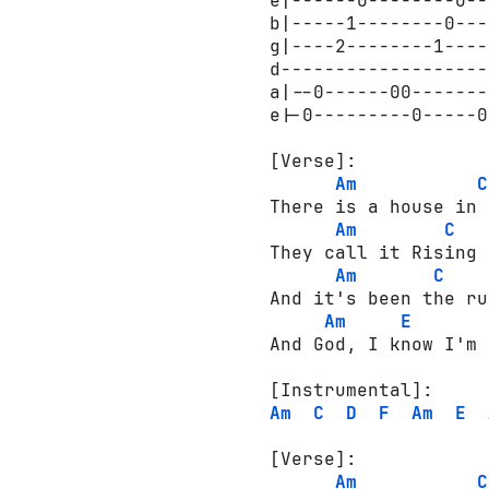
e|------0--------0--
b|-----1--------0---
g|----2--------1----
d-------------------
a|--0------00-------
e|-0---------0-----0
[Verse]:
Am
C
There is a house in 
Am
C
They call it Rising 
Am
C
And it's been the ru
Am
E
And God, I know I'm 
[Instrumental]:
Am
C
D
F
Am
E
[Verse]:
Am
C