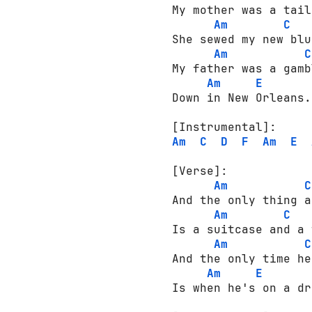
My mother was a tailo
Am
C
She sewed my new blu
Am
C
My father was a gamb
Am
E
Down in New Orleans.

[Instrumental]:
Am
C
D
F
Am
E
[Verse]:
Am
C
And the only thing a
Am
C
Is a suitcase and a 
Am
C
And the only time he
Am
E
Is when he's on a dr