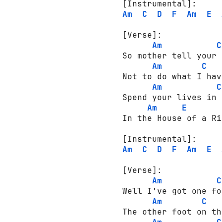
[Instrumental]:
Am
C
D
F
Am
E
[Verse]:
Am
C
So mother tell your 
Am
C
Not to do what I hav
Am
C
Spend your lives in 
Am
E
In the House of a Ri
[Instrumental]:
Am
C
D
F
Am
E
[Verse]:
Am
C
Well I've got one fo
Am
C
The other foot on th