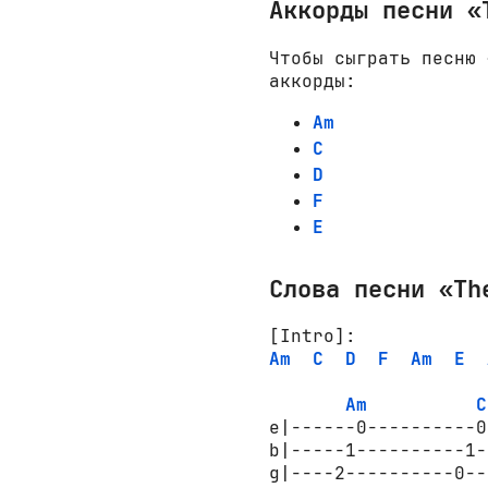
Аккорды песни «
Чтобы сыграть песню 
аккорды:
Am
C
D
F
E
Слова песни «Th
[Intro]:
Am
C
D
F
Am
E
Am
C
e|------0----------0
b|-----1----------1-
g|----2----------0--