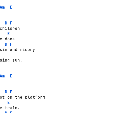
Am
E
D
F
children

E
e done

D
F
sin and misery

sing sun.

Am
E
D
F
ot on the platform

E
e train.
