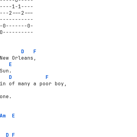
-----0-----

----1-1----

---2---2---

-----------

-0-------0-

0----------

D
F
New Orleans,

E
Sun.

D
F
in of many a poor boy,

one.

Am
E
D
F