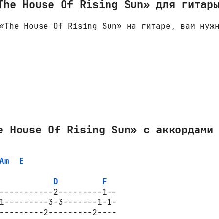
The House Of Rising Sun» для гитар
«The House Of Rising Sun» на гитаре, вам нуж
e House Of Rising Sun» с аккордами
Am
E
D
F
-----------2---------1--

1---------3-3-------1-1-

---------2---------2----
