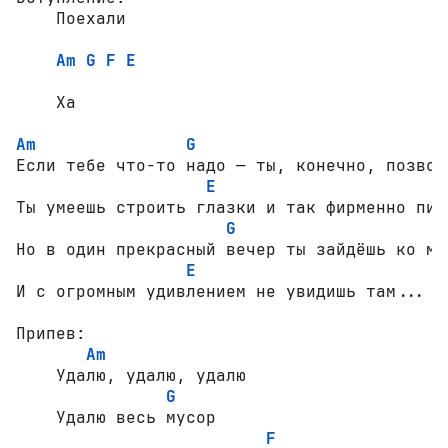
    Поехали

Am
G
F
E
    Ха

Am
G
F
Если тебе что-то надо — ты, конечно, позвони
E
Ты умеешь строить глазки и так фирменно пи..
G
Но в один прекрасный вечер ты зайдёшь ко мне
E
И с огромным удивлением не увидишь там...

Припев:

Am
    Удалю, удалю, удалю

G
    Удалю весь мусор

F