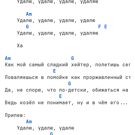
    Удалю, удалю, удалю, удаляю

Am
    Удалю, удалю, удалю, удалю

G
F
E
    Удалю, удалю, удалю, удаляю

    Ха

Am
G
Как мой самый сладкий хейтер, полетишь сегод
E
Поваляешься в помойке как проржавленный стак
G
Да, не спорю, что по-детски, обижаться на ко
E
Ведь козёл не понимает, ну и в чём его...

Припев:

Am
    Удалю, удалю, удалю

G