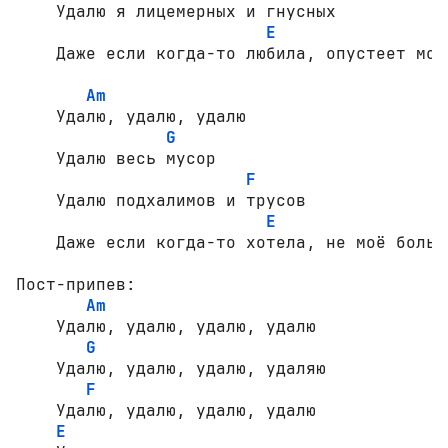
    Удалю я лицемерных и гнусных

E
    Даже если когда-то любила, опустеет моби
Am
    Удалю, удалю, удалю

G
    Удалю весь мусор

F
    Удалю подхалимов и трусов

E
    Даже если когда-то хотела, не моё больше
Пост-припев:

Am
    Удалю, удалю, удалю, удалю

G
    Удалю, удалю, удалю, удаляю

F
    Удалю, удалю, удалю, удалю

E