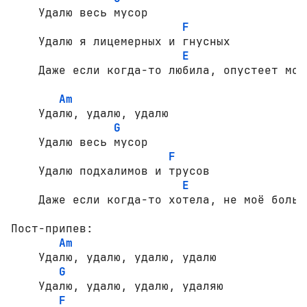
    Удалю весь мусор

F
    Удалю я лицемерных и гнусных

E
    Даже если когда-то любила, опустеет моби
Am
    Удалю, удалю, удалю

G
    Удалю весь мусор

F
    Удалю подхалимов и трусов

E
    Даже если когда-то хотела, не моё больше
Пост-припев:

Am
    Удалю, удалю, удалю, удалю

G
    Удалю, удалю, удалю, удаляю

F