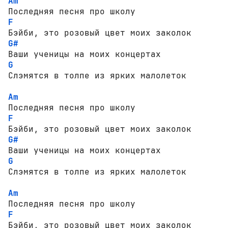
Am
F
G#
G
Слэмятся в толпе из ярких малолеток

Am
F
G#
G
Слэмятся в толпе из ярких малолеток

Am
F