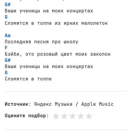
G#
G
Слэмятся в толпе из ярких малолеток

Am
F
G#
G
Слэмятся в толпе
Источник
: Яндекс Музыка / Apple Music
Оцените подбор
: