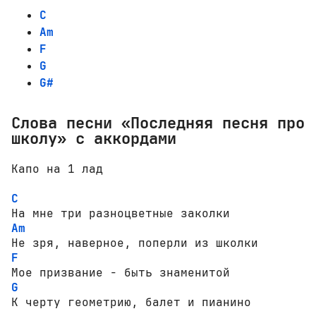
C
Am
F
G
G#
Слова песни «Последняя песня про
школу» с аккордами
Капо на 1 лад 

C
Am
F
G
К черту геометрию, балет и пианино
