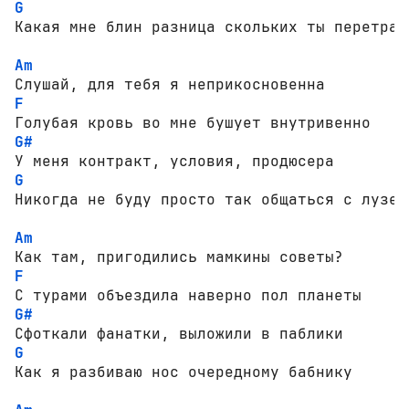
G
Какая мне блин разница скольких ты перетраха
Am
F
G#
G
Никогда не буду просто так общаться с лузеро
Am
F
G#
G
Как я разбиваю нос очередному бабнику
