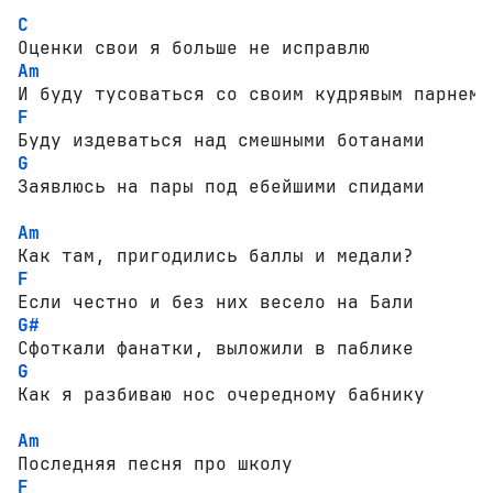
C
Am
F
G
Заявлюсь на пары под ебейшими спидами

Am
F
G#
G
Как я разбиваю нос очередному бабнику

Am
F