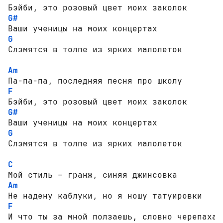
G#
G
Слэмятся в толпе из ярких малолеток

Am
F
G#
G
Слэмятся в толпе из ярких малолеток

C
Am
F