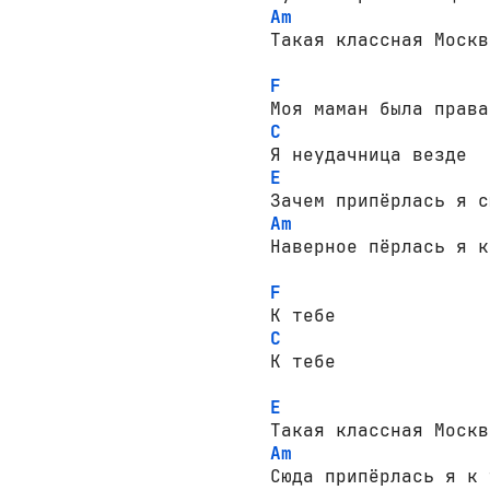
Am
Такая классная Москв
F
C
E
Am
Наверное пёрлась я к
F
C
К тебе 

E
Am
Сюда припёрлась я к 