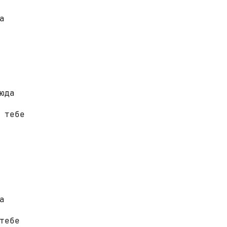
а  

 тебе 

тебе 
