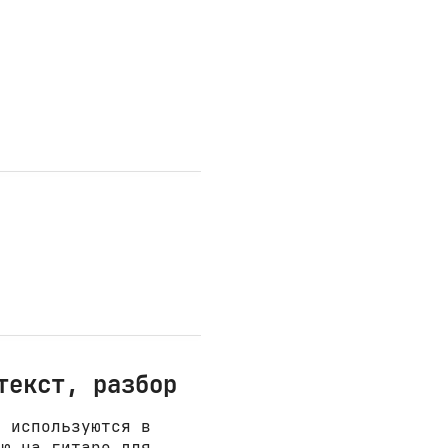
текст, разбор
е используются в
ню на гитаре для