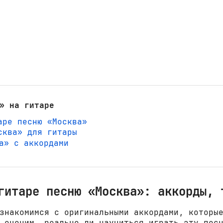
» на гитаре
аре песню «Москва»
сква» для гитары
ва» с аккордами
гитаре песню «Москва»: аккорды, 
знакомимся с оригинальными аккордами, которы
 оценим, реально ли научиться играть эту пес