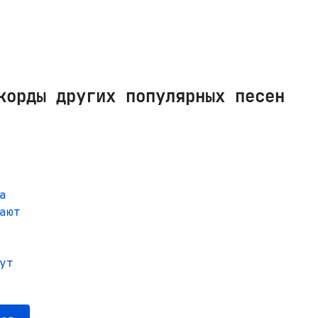
корды других популярных песен
а
ают
ут