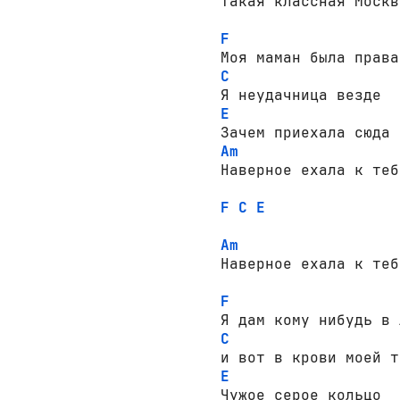
Такая классная Москва
F
C
E
Am
Наверное ехала к тебе
F
C
E
Am
Наверное ехала к тебе
F
C
E