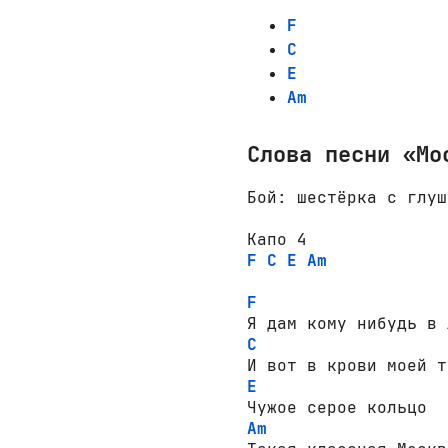
F
C
E
Am
Слова песни «Мо
Бой: шестёрка с глуш
F
C
E
Am
F
C
E
Am