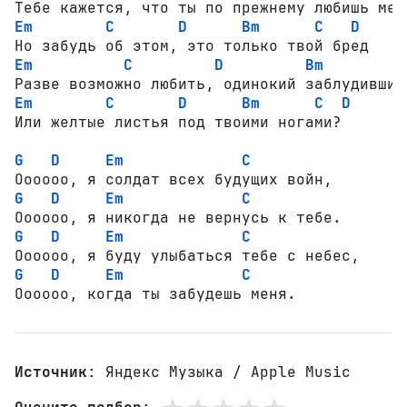
Em
C
D
Bm
C
D
Em
C
D
Bm
C
Em
C
D
Bm
C
D
Или желтые листья под твоими ногами?

G
D
Em
C
G
D
Em
C
G
D
Em
C
G
D
Em
C
Оооооо, когда ты забудешь меня.
Источник
: Яндекс Музыка / Apple Music