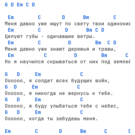
G
D
Em
C
D
Em
C
D
Bm
C
Меня давно уже ищут по свету твои одинокие р
Em
C
D
Bm
C
D
Целуют губы - одичавшие ветры.

Em
C
D
Bm
C
D
Меня давно уже знают деревья и травы,

Em
C
D
Bm
C
D
Но я научился скрываться от них под землей.

G
D
Em
C
G
D
Em
C
G
D
Em
C
G
D
Em
C
Оооооо, когда ты забудешь меня.

Em
C
D
Bm
C
D