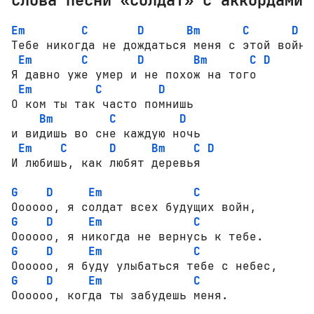
Em
C
D
Bm
C
D
Тебе никогда не дождаться меня с этой войны
Em
C
D
Bm
C
D
Я давно уже умер и не похож на того

Em
C
D
О ком ты так часто помнишь 

Bm
C
D
и видишь во сне каждую ночь

Em
C
D
Bm
C
D
И любишь, как любят деревья

G
D
Em
C
G
D
Em
C
G
D
Em
C
G
D
Em
C
Оооооо, когда ты забудешь меня.
