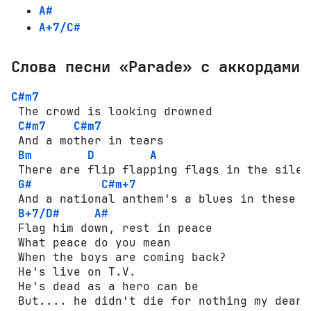
A#
A+7/C#
Слова песни «Parade» с аккордами
C#m7
 The crowd is looking drowned

C#m7
C#m7
 And a mother in tears

Bm
D
A
 There are flip flapping flags in the silenc
G#
C#m+7
 And a national anthem's a blues in these da
B+7/D#
A#
 Flag him down, rest in peace

 What peace do you mean

 When the boys are coming back?

 He's live on T.V.

 He's dead as a hero can be

 But.... he didn't die for nothing my dear
