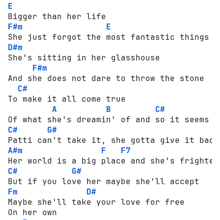
E
F#m
E
D#m
She's sitting in her glasshouse

F#m
And she does not dare to throw the stone

C#
To make it all come true

A
B
C#
C#
G#
A#m
F
F7
C#
G#
Fm
D#
Maybe she'll take your love for free

On her own
