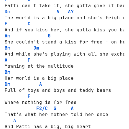
Dm
A
A7
F
C
Am
G
Bm
Dm
A
F
Bm
Dm
A
Full of toys and boys and teddy bears

F
Where nothing is for free

F2/C
G
A
That's what her mother told her once

A