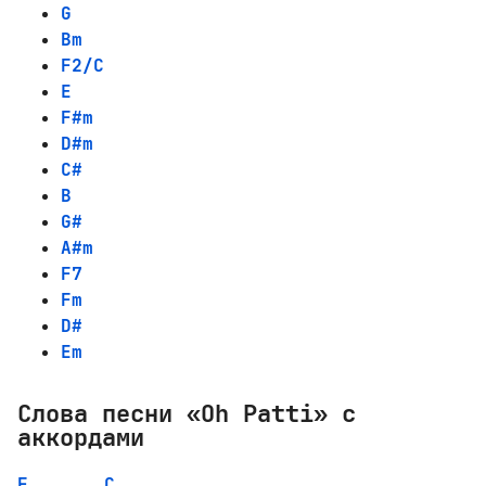
G
Bm
F2/C
E
F#m
D#m
C#
B
G#
A#m
F7
Fm
D#
Em
Слова песни «Oh Patti» с
аккордами
F
C