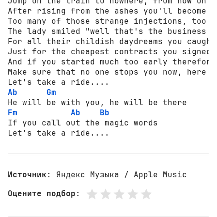
Jump on the train to nowhere, from now on yo
After rising from the ashes you'll become a 
Too many of those strange injections, too m
The lady smiled "well that's the business r
For all their childish daydreams you caught
Just for the cheapest contracts you signed 
And if you started much too early therefore
Make sure that no one stops you now, here c
Ab
Gm
Fm
Ab
Bb
If you call out the magic words

Let's take a ride....
Источник
: Яндекс Музыка / Apple Music
Оцените подбор
: