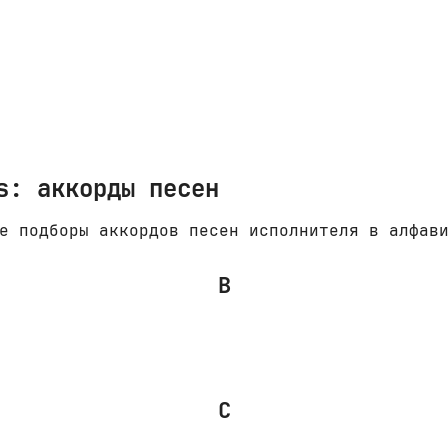
s: аккорды песен
е подборы аккордов песен исполнителя в алфав
B
C