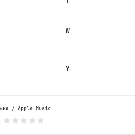
T
W
Y
ыка / Apple Music
: