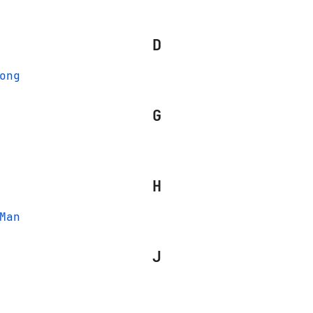
D
ong
G
H
Man
J