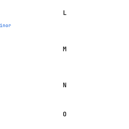
L
inor
M
N
O