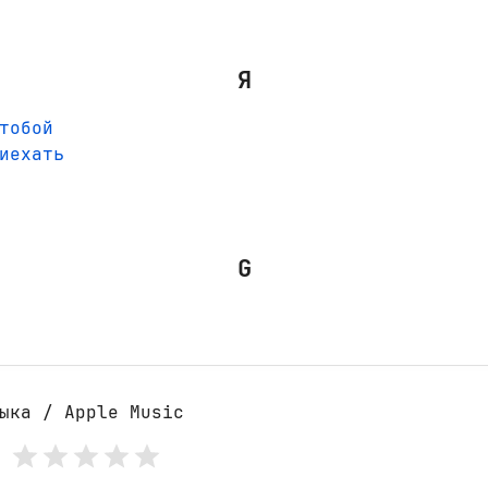
Я
тобой
иехать
G
ыка / Apple Music
: