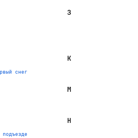
З
К
рвый снег
М
Н
 подъезде