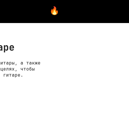
аре
гитары, а также
 целях, чтобы
а гитаре.