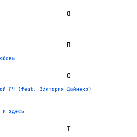
О
П
юбовь
С
ой ЛЧ (feat. Виктория Дайнеко)
 и здесь
Т