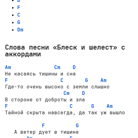
D
F
C
G
Dm
Слова песни «Блеск и шелест» с
аккордами
Am
Cm
D
F
C
G
Am
Где-то очень высоко с земли слышно

Cm
D
F
C
G
Am
Тайной скрыта навсегда, да так уж вышло

F
G
   А ветер дует в тишине
