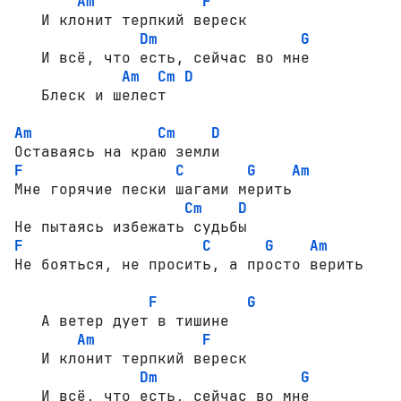
Am
F
   И клонит терпкий вереск

Dm
G
   И всё, что есть, сейчас во мне

Am
Cm
D
   Блеск и шелест

Am
Cm
D
F
C
G
Am
Мне горячие пески шагами мерить

Cm
D
F
C
G
Am
Не бояться, не просить, а просто верить

F
G
   А ветер дует в тишине

Am
F
   И клонит терпкий вереск

Dm
G
   И всё, что есть, сейчас во мне
