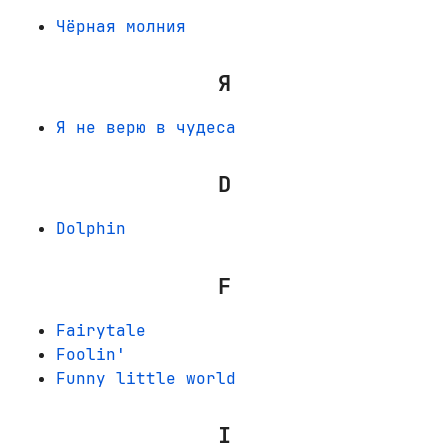
Чёрная молния
Я
Я не верю в чудеса
D
Dolphin
F
Fairytale
Foolin'
Funny little world
I