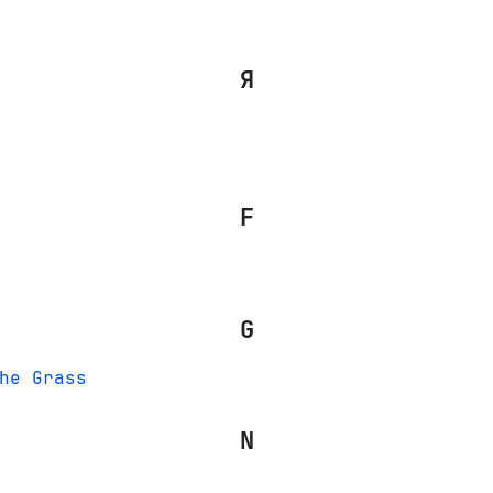
Я
F
G
he Grass
N