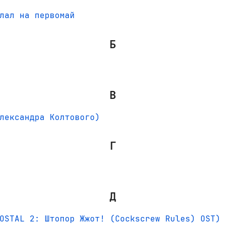
лал на первомай
Б
В
лександра Колтового)
Г
Д
OSTAL 2: Штопор Жжот! (Cockscrew Rules) OST)