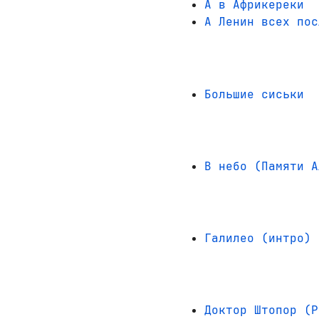
А в Африкереки
А Ленин всех пос
Большие сиськи
В небо (Памяти А
Галилео (интро)
Доктор Штопор (P