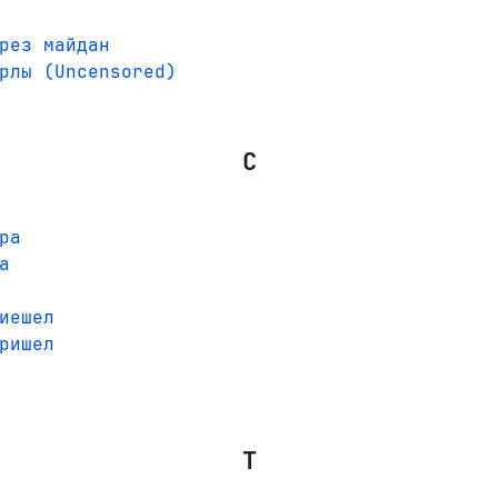
рез майдан
рлы (Uncensored)
С
ра
а
иешел
ришел
Т