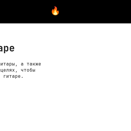
аре
гитары, а также
 целях, чтобы
а гитаре.