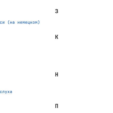
З
си (на немецком)
К
Н
слуха
П