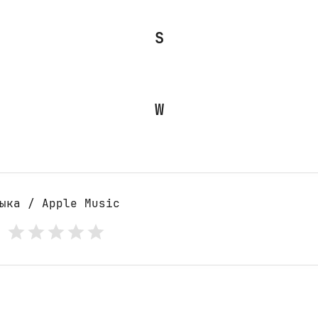
S
W
ыка / Apple Music
: