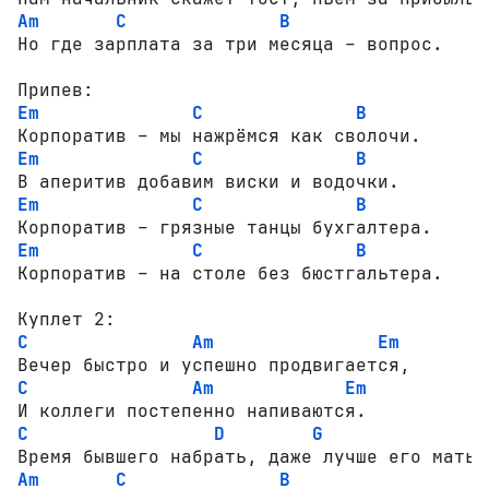
Am
C
B
Но где зарплата за три месяца – вопрос.

Em
C
B
Em
C
B
Em
C
B
Em
C
B
Корпоратив – на столе без бюстгальтера.

C
Am
Em
C
Am
Em
C
D
G
Am
C
B