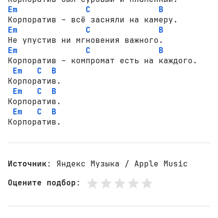
Em
C
B
Em
C
B
Em
C
B
Корпоратив – компромат есть на каждого.

Em
C
B
Корпоратив.

Em
C
B
Корпоратив.

Em
C
B
Корпоратив.
Источник
: Яндекс Музыка / Apple Music
Оцените подбор
: