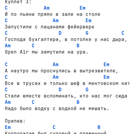
C
Am
Em
C
Am
Em
C
D
G
C
Am
C
B
Open Air мы замутили на ура.

C
Am
Em
C
Am
Em
C
D
G
Am
C
B
Надо было водку с водкой не мешать.

Em
C
B