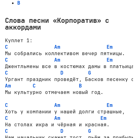
B
Слова песни «Корпоратив» с
аккордами
C
Am
Em
C
Am
Em
C
D
G
Am
C
B
Мы культурно отмечаем новый год.

C
Am
Em
C
Am
Em
C
D
G