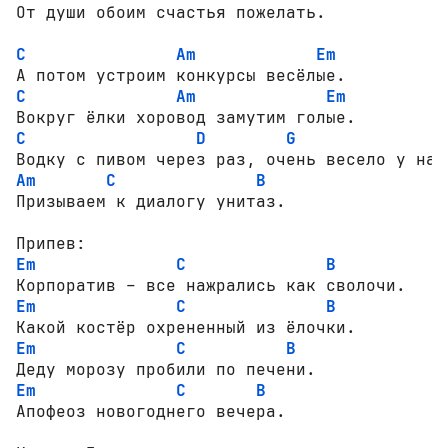
От души обоим счастья пожелать.

C
Am
Em
C
Am
Em
C
D
G
Am
C
B
Призываем к диалогу унитаз.

Em
C
B
Em
C
B
Em
C
B
Em
C
B
Апофеоз новогоднего вечера.
