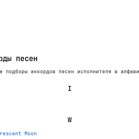
рды песен
е подборы аккордов песен исполнителя в алфав
I
W
rescent Moon