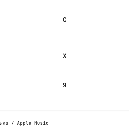
С
Х
Я
ыка / Apple Music