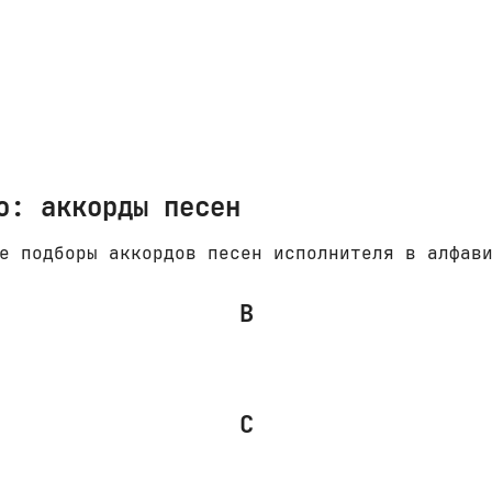
o: аккорды песен
е подборы аккордов песен исполнителя в алфав
B
C