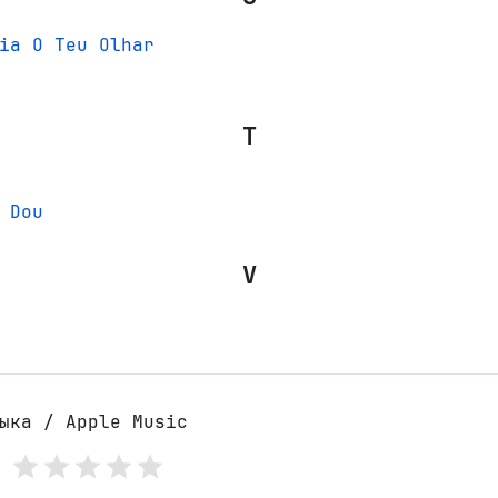
ia O Teu Olhar
T
 Dou
V
ыка / Apple Music
: