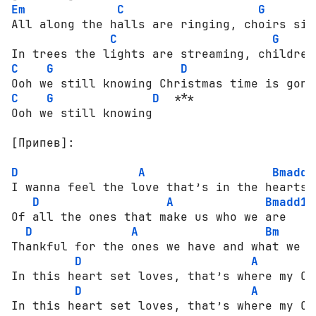
Em
C
G
All along the halls are ringing, choirs sin
C
G
C
G
D
C
G
D
  ***

Ooh we still knowing

[Припев]:
D
A
Bmadd1
I wanna feel the love that’s in the hearts;

D
A
Bmadd11
Of all the ones that make us who we are

D
A
Bm
Thankful for the ones we have and what we ha
D
A
In this heart set loves, that’s where my Ch
D
A
In this heart set loves, that’s where my Ch