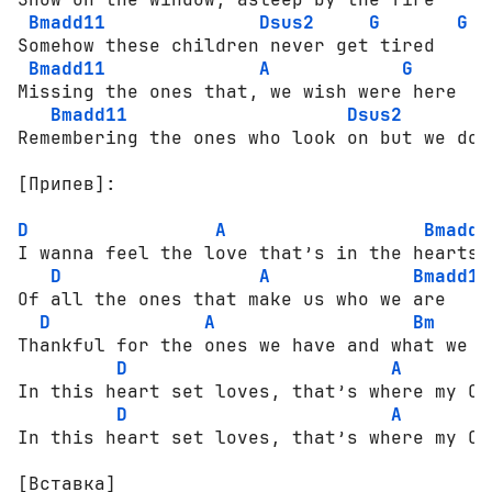
Bmadd11
Dsus2
G
G
Somehow these children never get tired

Bmadd11
A
G
G
Missing the ones that, we wish were here

Bmadd11
Dsus2
Remembering the ones who look on but we don
[Припев]:
D
A
Bmadd1
I wanna feel the love that’s in the hearts;

D
A
Bmadd11
Of all the ones that make us who we are

D
A
Bm
Thankful for the ones we have and what we ha
D
A
In this heart set loves, that’s where my Ch
D
A