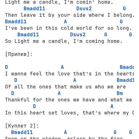
Light me a candle, I’m comin’ home.

Bmadd11
Dsus2
G
Bmadd11
A
G
G
I’ve been in this cold world for so long.

Bmadd11
Dsus2
G
G
So Light me a candle, I’m coming home.

[Припев]:
D
A
Bmadd1
I wanna feel the love that’s in the hearts;

D
A
Bmadd11
Of all the ones that make us who we are

D
A
Bm
Thankful for the ones we have and what we ha
D
A
[Куплет 2]:
Bmadd11
A
G
G
Snow on the window, asleep by the fire
