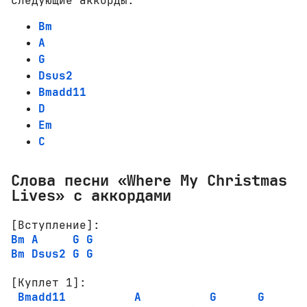
следующие аккорды:
Bm
A
G
Dsus2
Bmadd11
D
Em
C
Слова песни «Where My Christmas
Lives» с аккордами
[Вступление]:
Bm
A
G
G
Bm
Dsus2
G
G
[Куплет 1]:
Bmadd11
A
G
G