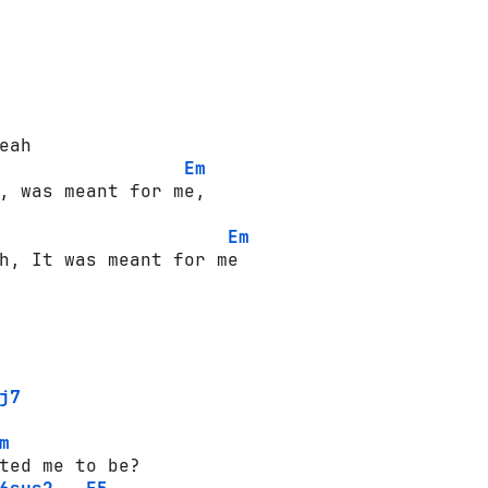
Em
Em
j7
m