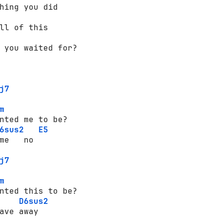
 you waited for?

j7
m
6sus2
E5
j7
m
D6sus2
ave away
