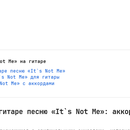
ot Me» на гитаре
аре песню «It`s Not Me»
`s Not Me» для гитары
 Not Me» с аккордами
гитаре песню «It`s Not Me»: акко