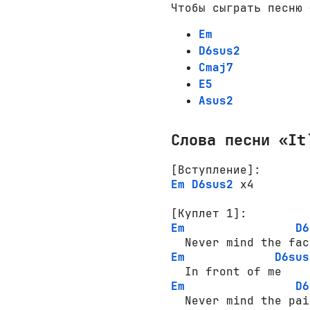
Чтобы сыграть песню 
Em
D6sus2
Cmaj7
E5
Asus2
Слова песни «It
[Вступление]:
Em
D6sus2
 x4

[Куплет 1]:
Em
D6
Em
D6sus
Em
D6
  Never mind the pain