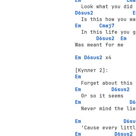
Em
Cma
D6sus2
E
Em
Cmaj7
  In this life you g
D6sus2
Em
Was meant for me

Em
D6sus2
 x4

[Куплет 2]:
Em
Em
D6sus2
Em
D6
  Never mind the lie
Em
D6su
Em
D6sus2