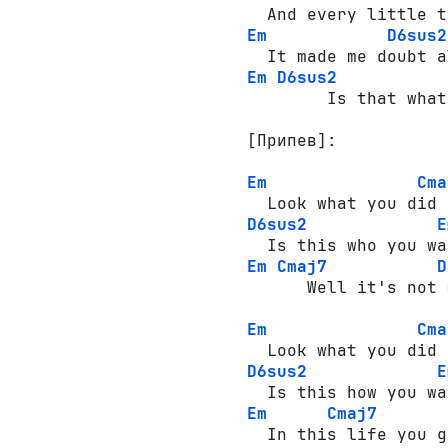
Em
D6sus2
Em
D6sus2
        Is that what
[Припев]:
Em
Cma
D6sus2
E
Em
Cmaj7
D
Em
Cma
D6sus2
E
Em
Cmaj7
  In this life you g