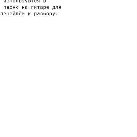
е используются в
у песню на гитаре для
 перейдём к разбору.