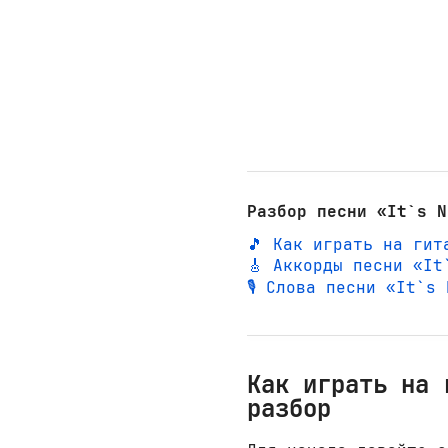
Разбор песни «It`s N
🎵 Как играть на гит
🎸 Аккорды песни «It
🎙️ Слова песни «It`s
Как играть на 
разбор