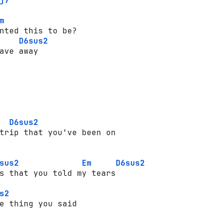
j7
m
D6sus2
ave away

D6sus2
sus2
Em
D6sus2
s that you told my tears

s2