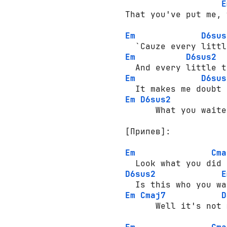
E
That you've put me, 
Em
D6sus
Em
D6sus2
Em
D6sus
Em
D6sus2
      What you waite
[Припев]:
Em
Cma
D6sus2
E
Em
Cmaj7
D