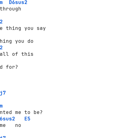
m
D6sus2
through

2
2
d for?

j7
m
6sus2
E5