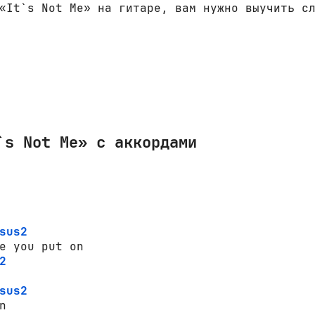
«It`s Not Me» на гитаре, вам нужно выучить с
`s Not Me» с аккордами
sus2
2
sus2

